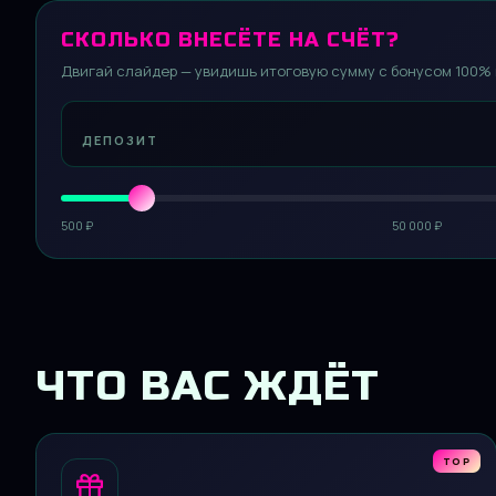
СКОЛЬКО ВНЕСЁТЕ НА СЧЁТ?
Двигай слайдер — увидишь итоговую сумму с бонусом 100%
ДЕПОЗИТ
500 ₽
50 000 ₽
ЧТО ВАС ЖДЁТ
TOP