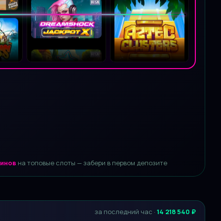
пинов
на топовые слоты — забери в первом депозите
за последний час ·
14 218 540 ₽