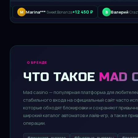
+12 450 ₽
+24
Marina***
Валерий
M
·
Sweet Bonanza
В
·
Crazy Time
О БРЕНДЕ
ЧТО ТАКОЕ
MAD 
Mad casino — популярная платформа для любителей 
стабильного входа на официальный сайт часто исп
которые обходят блокировки и сохраняют привычн
широкий каталог автоматов и лайв-игр, а также п
операции.
#лицензия_curaçao
#быстрые_выплаты
#подде