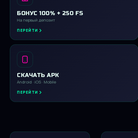
БОНУС 100% + 250 FS
На первый депозит
ПЕРЕЙТИ
СКАЧАТЬ APK
Android · iOS · Mobile
ПЕРЕЙТИ