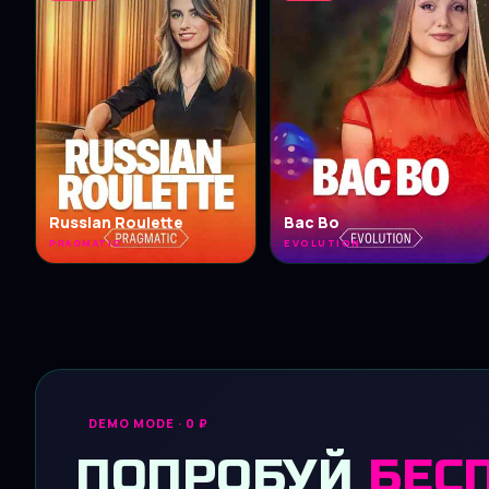
Russian Roulette
Bac Bo
PRAGMATIC
EVOLUTION
DEMO MODE · 0 ₽
ПОПРОБУЙ
БЕС