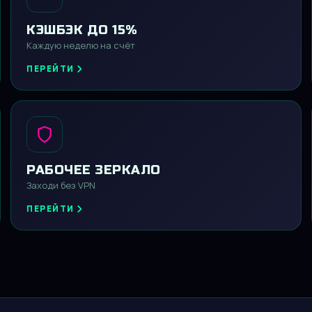
КЭШБЭК ДО 15%
Каждую неделю на счёт
ПЕРЕЙТИ
РАБОЧЕЕ ЗЕРКАЛО
Заходи без VPN
ПЕРЕЙТИ