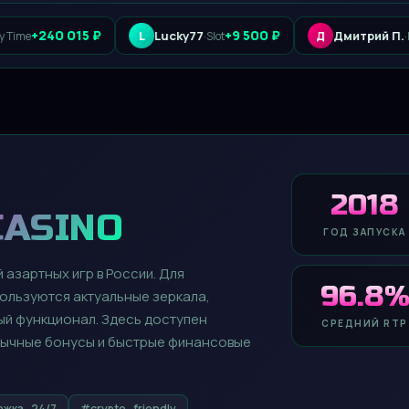
0 015 ₽
+9 500 ₽
+67
Lucky77
Дмитрий П.
L
·
Slot
Д
·
Plinko
2018
CASINO
ГОД ЗАПУСКА
азартных игр в России. Для
96.8
ользуются актуальные зеркала,
ый функционал. Здесь доступен
СРЕДНИЙ RTP
ривычные бонусы и быстрые финансовые
ржка_24/7
#crypto_friendly