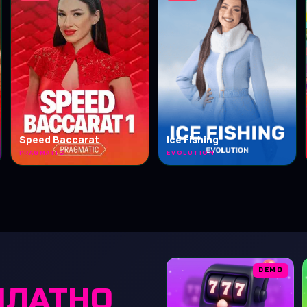
MA
Speed Baccarat
Ice Fishing
PRAGMATIC
EVOLUTION
DEMO
ПЛАТНО